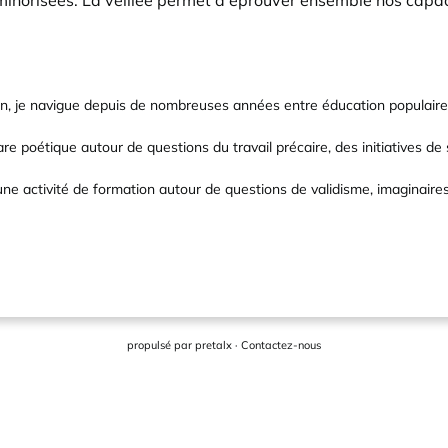
 minorisées. La veillée permet d'éprouver ensemble nos capa
n, je navigue depuis de nombreuses années entre éducation populaire, 
e poétique autour de questions du travail précaire, des initiatives de 
e activité de formation autour de questions de validisme, imaginaires 
propulsé par
pretalx
·
Contactez-nous