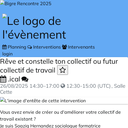
Skip to main content
Planning
Interventions
Intervenants
login
Rêve et constelle ton collectif ou futur
collectif de travail
.ical
26/08/2025
14:30
–
17:00
12:30-15:00 (UTC)
, Salle
Cette
Vous avez envie de créer ou d'améliorer votre collectif de
travail existant ?
Je suis Soazig Hernandez sociologue formatrice