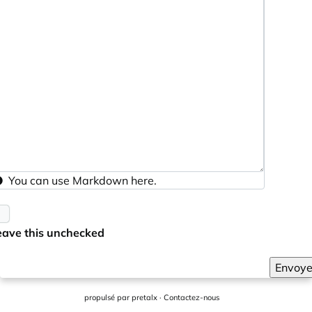
You can use
Markdown
here.
eave this unchecked
Envoye
propulsé par
pretalx
·
Contactez-nous